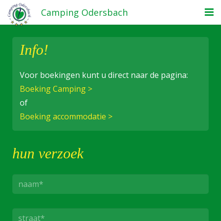
Camping Odersbach
Home
Info!
de camping
Voor boekingen kunt u direct naar de pagina:
Prijzen/boeking
Boeking Camping >
of
Recreatie
Boeking
accommodatie
>
omgeving
contact
hun verzoek