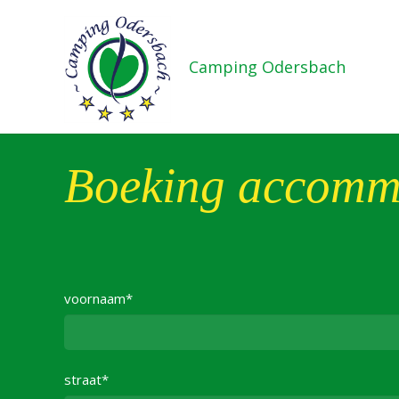
Camping Odersbach
Boeking
accomm
voornaam*
straat*