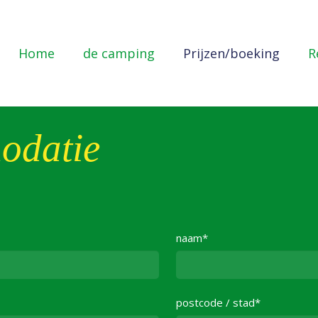
Home
de camping
Prijzen/boeking
R
odatie
naam*
postcode / stad*