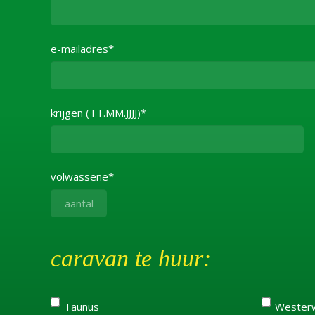
e-mailadres*
krijgen (TT.MM.JJJJ)*
volwassene*
caravan te huur:
Taunus
Wester