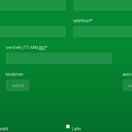
telefoon*
vertrek (TT.MM.JJJJ)*
kinderen
auto
wald
Lahn